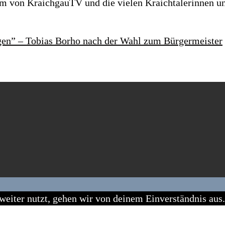
 von KraichgauTV und die vielen Kraichtalerinnen und
ägen” – Tobias Borho nach der Wahl zum Bürgermeister
eiter nutzt, gehen wir von deinem Einverständnis aus.