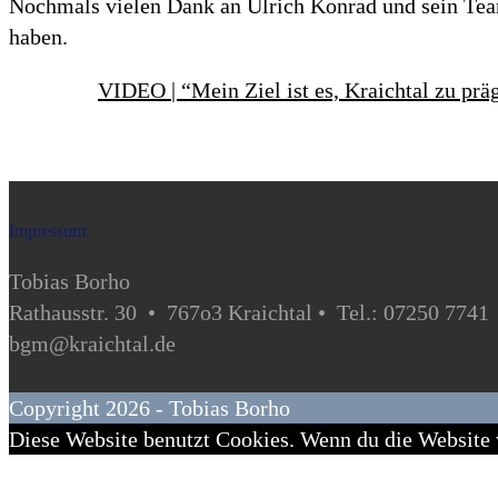
Nochmals vielen Dank an Ulrich Konrad und sein Team
haben.
VIDEO | “Mein Ziel ist es, Kraichtal zu pr
Impressum:
Tobias Borho
Rathausstr. 30 • 767o3 Kraichtal • Tel.: 07250 7741
bgm@kraichtal.de
Copyright 2026 - Tobias Borho
Diese Website benutzt Cookies. Wenn du die Website w