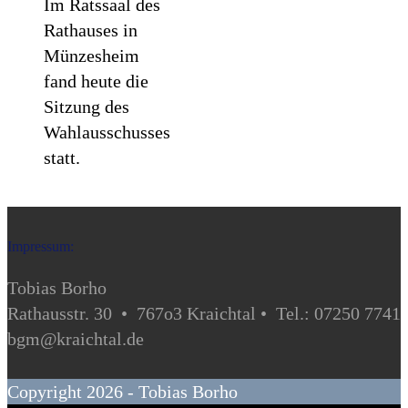
Im Ratssaal des
Rathauses in
Münzesheim
fand heute die
Sitzung des
Wahlausschusses
statt.
Impressum:
Tobias Borho
Rathausstr. 30 • 767o3 Kraichtal • Tel.: 07250 7741
bgm@kraichtal.de
Copyright 2026 - Tobias Borho